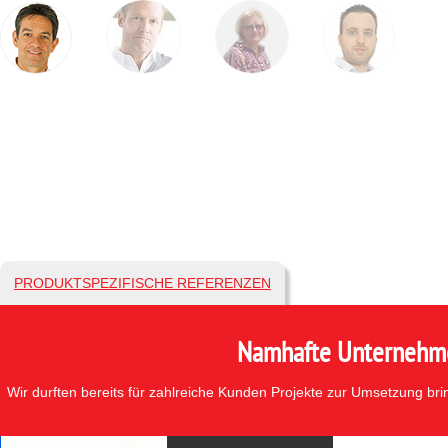
PRODUKTSPEZIFISCHE REFERENZEN
Namhafte Unternehmen
Wir durften bereits für zahlreiche Kunden Projekte zur Umsetzung br