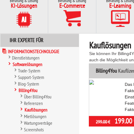
Beratung & Lösung
Beratung & Lösung
Beratung & Lösun
KI-Lösungen
E-Commerce
E-Learning
IHR EXPERTE FÜR
Kauflösungen
INFORMATIONSTECHNOLOGIE
Sie können Ihr Billing
Dienstleistungen
auch die Möglichkeit un
Softwarelösungen
Billing4You
Kauflize
Trade-System
Support-System
Blog-System
Das 
Billing4You
Fakt
Über Billing4You
Einst
Referenzen
Feat
Kauflösungen
Fakt
Mietlösungen
199.00 
299.00 €
Wartungsverträge
Screenshots