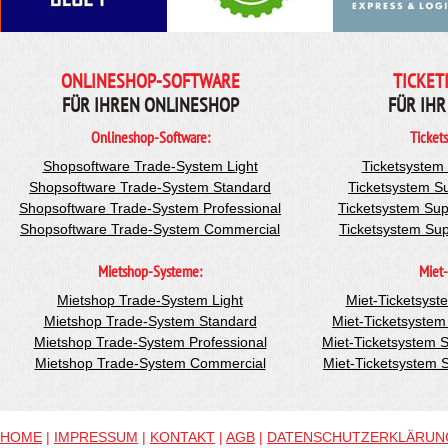
ONLINESHOP-SOFTWARE
TICKET
FÜR IHREN ONLINESHOP
FÜR IHR
Onlineshop-Software:
Ticket
Shopsoftware Trade-System Light
Ticketsystem
Shopsoftware Trade-System Standard
Ticketsystem S
Shopsoftware Trade-System Professional
Ticketsystem Sup
Shopsoftware Trade-System Commercial
Ticketsystem Su
Mietshop-Systeme:
Miet-
Mietshop Trade-System Light
Miet-Ticketsyst
Mietshop Trade-System Standard
Miet-Ticketsyste
Mietshop Trade-System Professional
Miet-Ticketsystem 
Mietshop Trade-System Commercial
Miet-Ticketsystem
HOME
|
IMPRESSUM
|
KONTAKT
|
AGB
|
DATENSCHUTZERKLÄRUN